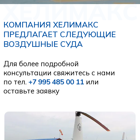
ROBINSON R44
Скорость — 180 км/ч
Вместимость — 3 пассажирских места
Рассчитать рейс